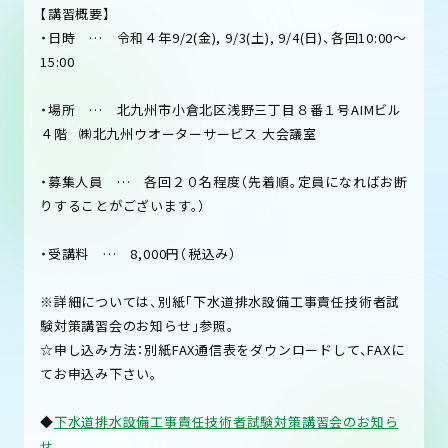
【講習概要】
・日時 … 令和４年9/2(金), 9/3(土), 9/4(日)、各回10:00～
15:00
・場所 … 北九州市小倉北区浅野三丁目８番１号AIMビル
４階 ㈱北九州ウオーターサービス 大会議室
・募集人員 … 各回２０名程度（先着順。定員になればお断
りすることがございます。）
・受講料 … 8,000円（税込み）
※詳細については、別紙「下水道排水設備工事責任技術者試
験対策講習会のお知らせ」参照。
☆申し込み方法：別紙FAX通信表をダウンロードして、FAXに
てお申込み下さい。
◆
下水道排水設備工事責任技術者試験対策講習会のお知ら
せ