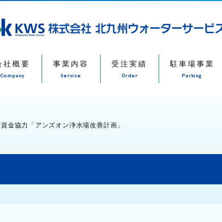
会社概要
事業内容
受注実績
駐車場事業
Company
Service
Order
Parking
償資金協力「アンズオン浄水場改善計画」