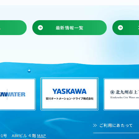
へ
最新情報一覧
ご利用にあたって
1号 AIMビル４階
MAP