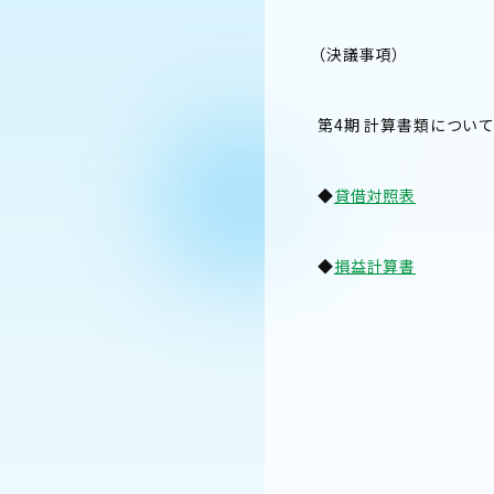
（決議事項）
第4期 計算書類につい
◆
貸借対照表
◆
損益計算書