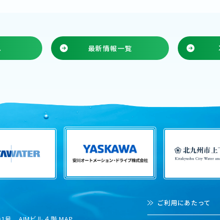
へ
最新情報一覧
ご利用にあたって
1号 AIMビル４階
MAP