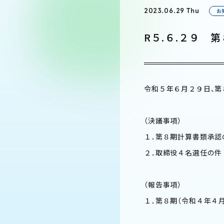
2023.06.29 Thu
お
R５.６.２９ 
令和５年６月２９日、第
（決議事項）
１．第８期計算書類承認
２．取締役４名選任の件
（報告事項）
１．第８期（令和４年４