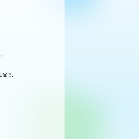
。
主催で、